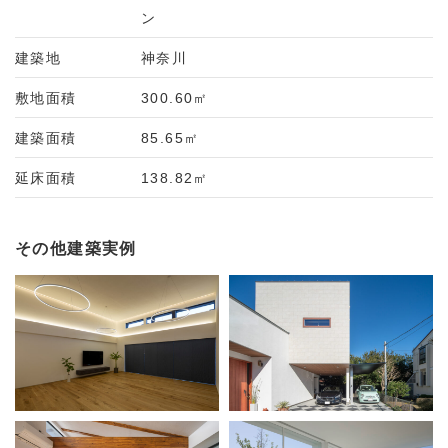
ン
建築地
神奈川
敷地面積
300.60㎡
建築面積
85.65㎡
延床面積
138.82㎡
その他建築実例