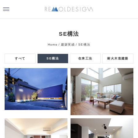
SE構法
Home
建築実績
SE構法
すべて
SE構法
在来工法
耐火木造建築