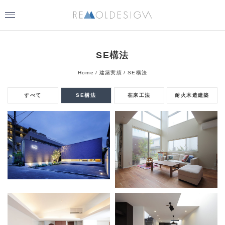
SE構法
Home
建築実績
SE構法
すべて
SE構法
在来工法
耐火木造建築