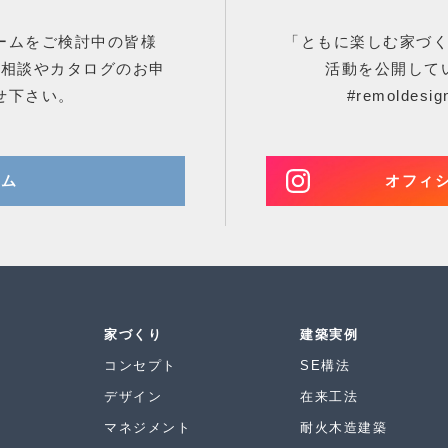
ームをご検討中の皆様
「ともに楽しむ家づ
ご相談やカタログのお申
活動を公開して
せ下さい。
#remold
ーム
オフィシャ
家づくり
建築実例
コンセプト
SE構法
デザイン
在来工法
マネジメント
耐火木造建築