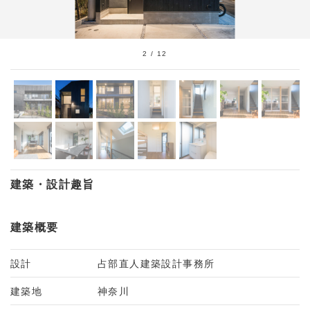
2
/
12
建築・設計趣旨
建築概要
設計
占部直人建築設計事務所
建築地
神奈川